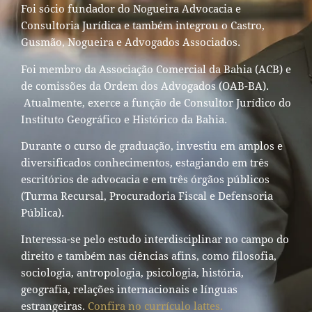
Foi sócio fundador do Nogueira Advocacia e
Consultoria Jurídica e também integrou o Castro,
Gusmão, Nogueira e Advogados Associados.
Foi membro da Associação Comercial da Bahia (ACB) e
de comissões da Ordem dos Advogados (OAB-BA).
Atualmente, exerce a função de Consultor Jurídico do
Instituto Geográfico e Histórico da Bahia.
Durante o curso de graduação, investiu em amplos e
diversificados conhecimentos, estagiando em três
escritórios de advocacia e em três órgãos públicos
(Turma Recursal, Procuradoria Fiscal e Defensoria
Pública).
Interessa-se pelo estudo interdisciplinar no campo do
direito e também nas ciências afins, como filosofia,
sociologia, antropologia, psicologia, história,
geografia, relações internacionais e línguas
estrangeiras.
Confira no currículo lattes.