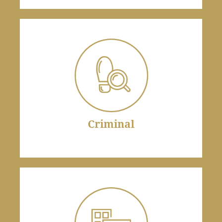
Criminal
A presunção de inocência é um princípio crucial
em processos penais.
Criminal